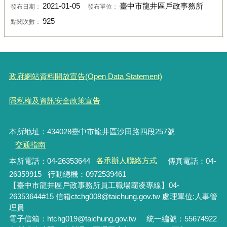
2021-01-05
臺中市龍井區戶政事務所
發布日期：
發布單位：
925
點閱次數：
政府網站資料開放宣告(Open Data Statement)
隱私權及資訊安全政策宣告
本所地址：
434028
臺中市龍井區沙田路四段257號
交通指南
本所電話：04-26353644
各承辦人聯絡方式
傳真電話：04-
26359915 行動總機：0972539461
【臺中市龍井區戶政事務所員工職場霸凌專線】04-
26353644#15 信箱ctchg008@taichung.gov.tw 處理單位:
人事管
理員
電子信箱：htchg019@taichung.gov.tw 統一編號：55674922