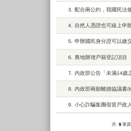
3
配合兩公約，我國民法修
4
自然人憑證也可線上申辦!
5
申辦國民身分證可以繳
6
異地辦理戶籍登記項目
7
內政部公告「未滿14
8
內政部兩願離婚協議書
9
小心詐騙集團假冒戶政
共
9
筆