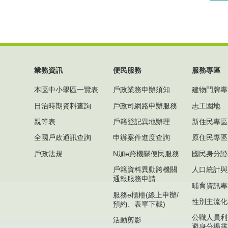
業務資訊
便民服務
服務專區
本區中小學區一覽表
戶政業務申辦須知
建物門牌專
日治時期資料查詢
戶政司網路申辦服務
志工園地
親等表
戶籍登記異地辦理
新住民專區
全國戶政通訊查詢
申辦案件進度查詢
原住民專區
戶政法規
N加e跨機關便民服務
國民身分證
戶籍資料異動跨機關
人口統計與
通報服務申請
哺育資訊專
服務e櫃檯(線上申辦/
性別主流化
預約、表單下載)
公職人員利
活動剪影
避身分揭露