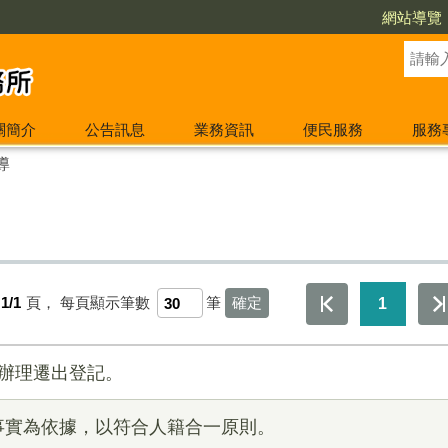
網站導覽
關簡介
公告訊息
業務資訊
便民服務
服務
導
1/1
頁，
每頁顯示筆數
筆
1
應辦理遷出登記。
事實為依據，以符合人籍合一原則。