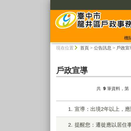
:::
機
:::
現在位置
首頁
>
公告訊息
>
戶政宣
戶政宣導
共
9
筆資料，第
1
宣導：出境2年以上，
2
提醒您：遷徙應以居住