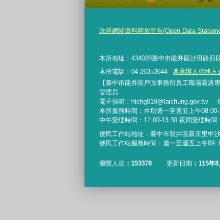
政府網站資料開放宣告(Open Data Stateme
本所地址：
434028
臺中市龍井區沙田路四段
本所電話：04-26353644
各承辦人聯絡方
【臺中市龍井區戶政事務所員工職場霸凌專線】04-263
管理員
電子信箱：htchg019@taichung.gov.tw
本所服務時間：本所週一至週五上午08:00-12:0
中午受理時間：12:00-13:30 夜間受理時
便民工作站地址：臺中市龍井區新庄里中沙路新庄
便民工作站服務時間：週一至週五上午09: 00-12:
瀏覽人次
153378
更新日期
115年