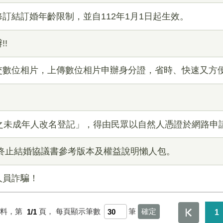
訂結訂婚年齡限制，並自112年1月1日起生效。
!
交數位相片，上傳數位相片申辦身分證，省時、快速又方
歲之未成年人改名登記」，得由民眾以自然人憑證於網路申
/終止結婚協議書參考版本及權益說明懶人包。
人員詐騙！
資料，第
1/1
頁，
每頁顯示筆數
筆
1